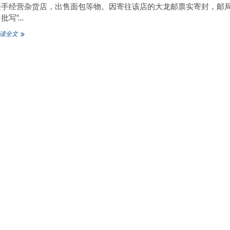
接手经营杂货店，出售面包等物。因寄往该店的大龙邮票实寄封，邮
批写“…
Henery
读全文
Everal
欧
瓦
尔