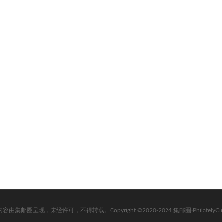
内容由集邮圈呈现，未经许可，不得转载。Copyright ©2020-2024 集邮圈·PhilatelyCircle. Al