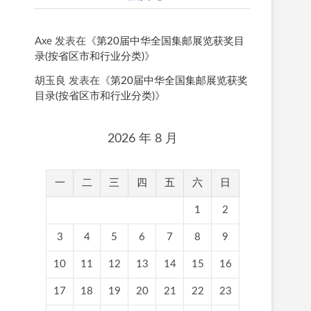
Axe
发表在《
第20届中华全国集邮展览获奖目
录(按省区市和行业分类)
》
胡玉良
发表在《
第20届中华全国集邮展览获奖
目录(按省区市和行业分类)
》
2026 年 8 月
一
二
三
四
五
六
日
1
2
3
4
5
6
7
8
9
10
11
12
13
14
15
16
17
18
19
20
21
22
23