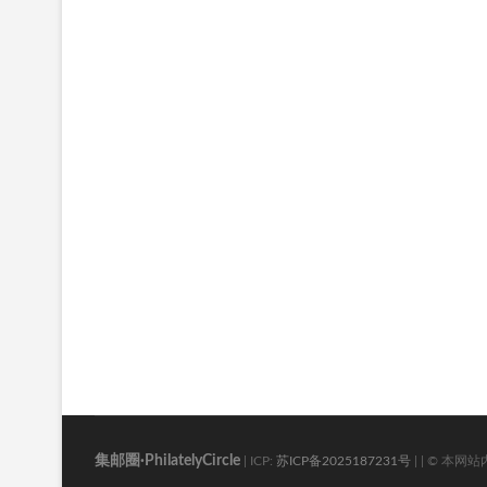
集邮圈·PhilatelyCircle
| ICP:
苏ICP备2025187231号
| | © 本网站