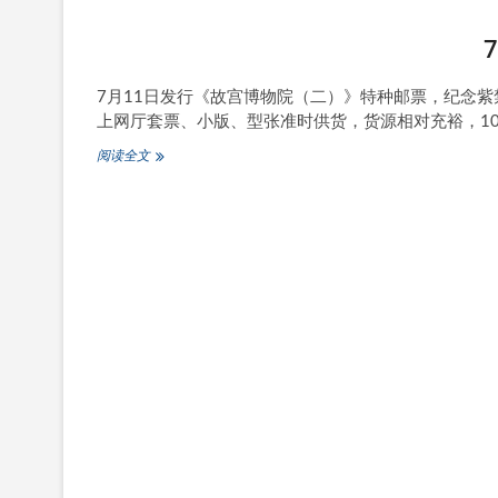
《故
宫
博
物
院
7月11日发行《故宫博物院（二）》特种邮票，纪念紫
（二）》
上网厅套票、小版、型张准时供货，货源相对充裕，1
邮
票
7
阅读全文
原
月
地
11
封
日
发
行
《故
宫
博
物
院
（二）》
邮
票