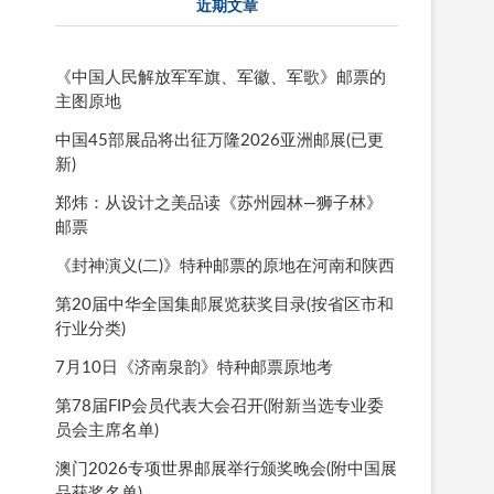
近期文章
《中国人民解放军军旗、军徽、军歌》邮票的
主图原地
中国45部展品将出征万隆2026亚洲邮展(已更
新)
郑炜：从设计之美品读《苏州园林—狮子林》
邮票
《封神演义(二)》特种邮票的原地在河南和陕西
第20届中华全国集邮展览获奖目录(按省区市和
行业分类)
7月10日《济南泉韵》特种邮票原地考
第78届FIP会员代表大会召开(附新当选专业委
员会主席名单)
澳门2026专项世界邮展举行颁奖晚会(附中国展
品获奖名单)