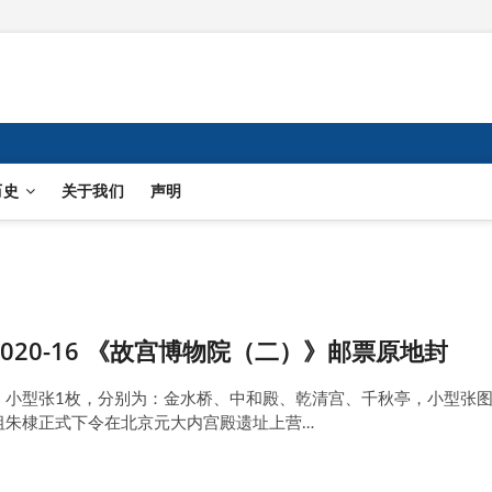
历史
关于我们
声明
2020-16 《故宫博物院（二）》邮票原地封
枚，小型张1枚，分别为：金水桥、中和殿、乾清宫、千秋亭，小型张
祖朱棣正式下令在北京元大内宫殿遗址上营…