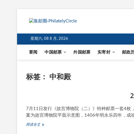
星期六, 08 8 月, 2026
要闻
中国邮票
外国邮票
实寄封
邮政
标签：
中和殿
7月11日发行《故宫博物院（二）》特种邮票一套4
案为故宫博物院平面示意图，1406年明永乐四年，成
2020-
阅读全文
16