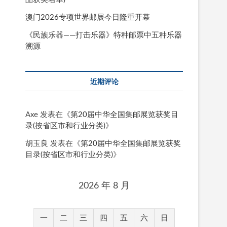
澳门2026专项世界邮展今日隆重开幕
《民族乐器——打击乐器》特种邮票中五种乐器
溯源
近期评论
Axe
发表在《
第20届中华全国集邮展览获奖目
录(按省区市和行业分类)
》
胡玉良
发表在《
第20届中华全国集邮展览获奖
目录(按省区市和行业分类)
》
2026 年 8 月
一
二
三
四
五
六
日