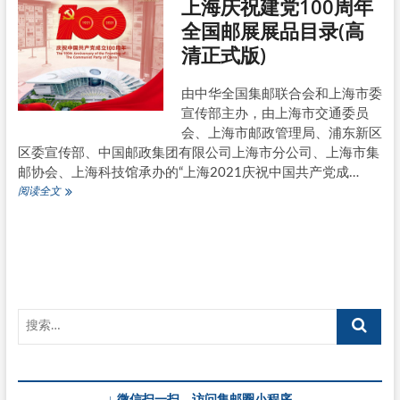
上海庆祝建党100周年
建
图)
党
全国邮展展品目录(高
100
清正式版)
周
年》
明
由中华全国集邮联合会和上海市委
信
宣传部主办，由上海市交通委员
片
活
会、上海市邮政管理局、浦东新区
动
区委宣传部、中国邮政集团有限公司上海市分公司、上海市集
(截
邮协会、上海科技馆承办的“上海2021庆祝中国共产党成…
止)??
上
阅读全文
海
庆
祝
建
党
100
周
年
全
国
邮
展
↓ 微信扫一扫，访问集邮圈小程序
展