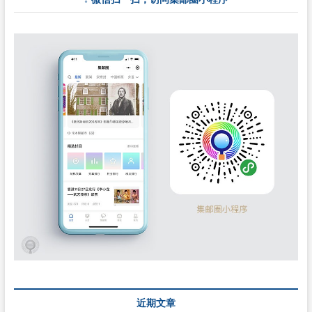
品
目
录
(高
清
正
式
版)
近期文章