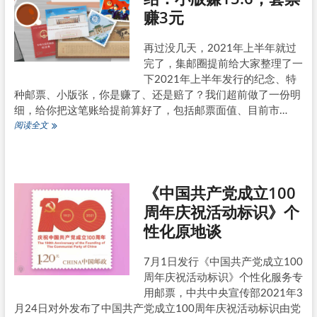
赚3元
年》
原
地
再过没几天，2021年上半年就过
封
完了，集邮圈提前给大家整理了一
等
你
下2021年上半年发行的纪念、特
领
种邮票、小版张，你是赚了、还是赔了？我们超前做了一份明
(截
细，给你把这笔账给提前算好了，包括邮票面值、目前市…
止)??????
2021
阅读全文
年
新
邮
年
《中国共产党成立100
中
总
周年庆祝活动标识》个
结：
性化原地谈
小
版
赚
7月1日发行《中国共产党成立100
15.6，
周年庆祝活动标识》个性化服务专
套
票
用邮票，中共中央宣传部2021年3
赚
月24日对外发布了中国共产党成立100周年庆祝活动标识由党
3