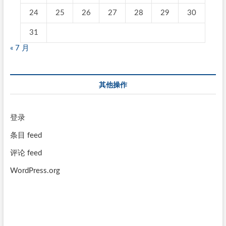
24
25
26
27
28
29
30
31
« 7 月
其他操作
登录
条目 feed
评论 feed
WordPress.org