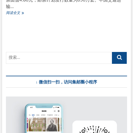
票面值4.80元，邮票计划发行数量为650万套。中国交通运
输…
揭
阅读全文
秘
《交
通
可
持
续
发
展》
邮
票
十
五
↓ 微信扫一扫，访问集邮圈小程序
处
主
图
原
地