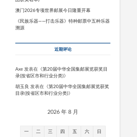
澳门2026专项世界邮展今日隆重开幕
《民族乐器——打击乐器》特种邮票中五种乐器
溯源
近期评论
Axe
发表在《
第20届中华全国集邮展览获奖目
录(按省区市和行业分类)
》
胡玉良
发表在《
第20届中华全国集邮展览获奖
目录(按省区市和行业分类)
》
2026 年 8 月
一
二
三
四
五
六
日