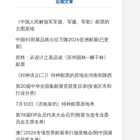
近期文章
《中国人民解放军军旗、军徽、军歌》邮票的
主图原地
中国45部展品将出征万隆2026亚洲邮展(已更
新)
郑炜：从设计之美品读《苏州园林—狮子林》
邮票
《封神演义(二)》特种邮票的原地在河南和陕西
第20届中华全国集邮展览获奖目录(按省区市和
行业分类)
7月10日《济南泉韵》特种邮票原地考
第78届FIP会员代表大会召开(附新当选专业委
员会主席名单)
澳门2026专项世界邮展举行颁奖晚会(附中国展
品获奖名单)