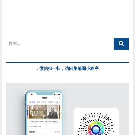
京
5
月
10
日
启
用
《感
恩
母
亲》
邮
↓ 微信扫一扫，访问集邮圈小程序
资
机
宣
传
戳