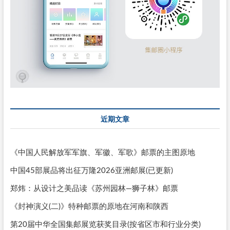
近期文章
《中国人民解放军军旗、军徽、军歌》邮票的主图原地
中国45部展品将出征万隆2026亚洲邮展(已更新)
郑炜：从设计之美品读《苏州园林—狮子林》邮票
《封神演义(二)》特种邮票的原地在河南和陕西
第20届中华全国集邮展览获奖目录(按省区市和行业分类)