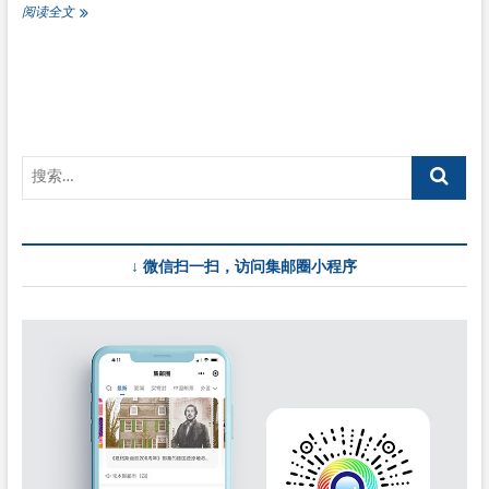
台
阅读全文
湾
3
月、
4
月
新
邮
↓ 微信扫一扫，访问集邮圈小程序