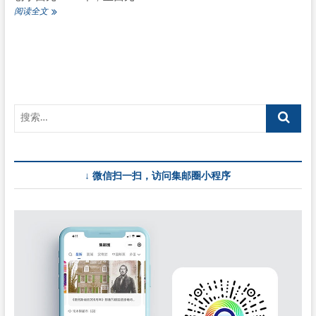
台
阅读全文
湾
6
月
17
日
发
行
《古
迹》
邮
票
↓ 微信扫一扫，访问集邮圈小程序