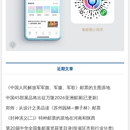
近期文章
《中国人民解放军军旗、军徽、军歌》邮票的主图原地
中国45部展品将出征万隆2026亚洲邮展(已更新)
郑炜：从设计之美品读《苏州园林—狮子林》邮票
《封神演义(二)》特种邮票的原地在河南和陕西
第20届中华全国集邮展览获奖目录(按省区市和行业分类)