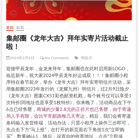
要闻
邮戳
集邮圈《龙年大吉》拜年实寄片活动截止
啦！
2024年2月6日
No Comments
明信片
迎接甲辰龙年，金龙来拜年，集邮圈也在此时启用新LOGO，
临近新年，祝大家2024甲辰龙年好运成双！！！集邮圈小程
序特在春节前夕，举办《龙年大吉》拜年实寄明信片活动，采
用集邮圈2023年发行的《龙耀九州》明信片，过2月9日除夕
《龙年大吉》图案CX51彩色邮资机戳，每个账号仅可以享受1
次特价(同地址也是享受1枚特价)，你来晚了，活动商品在下午
6点已经售罄
，商城的少量2.8元的正价片也已售罄
，
由于寄递
局人手有限，会比平常邮路晚几天寄达
，稍后，我们会将寄递
条码输入发货终端，活动办法，只需小程序上操作三步即可，
先点击下方“马上抢”，在打开的新页面右下角按1次“立即购
买”，数量确认1，随后，设置你的收寄地址，点击“立即保