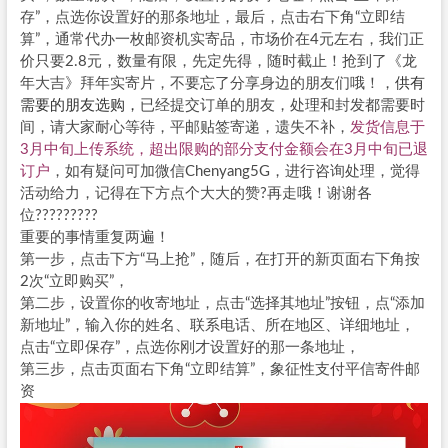
存”，点选你设置好的那条地址，最后，点击右下角“立即结
算”，通常代办一枚邮资机实寄品，市场价在4元左右，我们正
价只要2.8元，数量有限，先定先得，随时截止！抢到了《龙
年大吉》拜年实寄片，不要忘了分享身边的朋友们哦！，
供有
需要的朋友选购，
已经提交订单的朋友，处理和封发都需要时
间，请大家耐心等待，平邮贴签寄递，遗失不补，
发货信息于
3月中旬上传系统，超出限购的部分支付金额会在3月中旬已退
订户
，如有疑问可加微信Chenyang5G，进行咨询处理，觉得
活动给力，记得在下方点个大大的赞?再走哦！谢谢各
位?????????
重要的事情重复两遍！
第一步，点击下方“马上抢”，随后，在打开的新页面右下角按
2次“立即购买”，
第二步，设置你的收寄地址，点击“选择其地址”按钮，点“添加
新地址”，输入你的姓名、联系电话、所在地区、详细地址，
点击“立即保存”，点选你刚才设置好的那一条地址，
第三步，点击页面右下角“立即结算”，象征性支付平信寄件邮
资