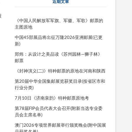
近期文章
会
参
报
《中国人民解放军军旗、军徽、军歌》邮票的
主图原地
中国45部展品将出征万隆2026亚洲邮展(已更
新)
郑炜：从设计之美品读《苏州园林—狮子林》
邮票
《封神演义(二)》特种邮票的原地在河南和陕西
第20届中华全国集邮展览获奖目录(按省区市和
行业分类)
7月10日《济南泉韵》特种邮票原地考
第78届FIP会员代表大会召开(附新当选专业委
员会主席名单)
澳门2026专项世界邮展举行颁奖晚会(附中国展
品获奖名单)