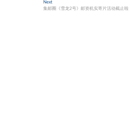
Next
Next
post:
集邮圈《雪龙2号》邮资机实寄片活动截止啦