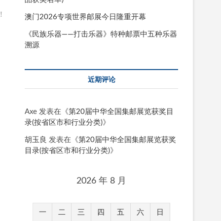
！
澳门2026专项世界邮展今日隆重开幕
《民族乐器——打击乐器》特种邮票中五种乐器
溯源
近期评论
Axe
发表在《
第20届中华全国集邮展览获奖目
录(按省区市和行业分类)
》
胡玉良
发表在《
第20届中华全国集邮展览获奖
目录(按省区市和行业分类)
》
2026 年 8 月
一
二
三
四
五
六
日