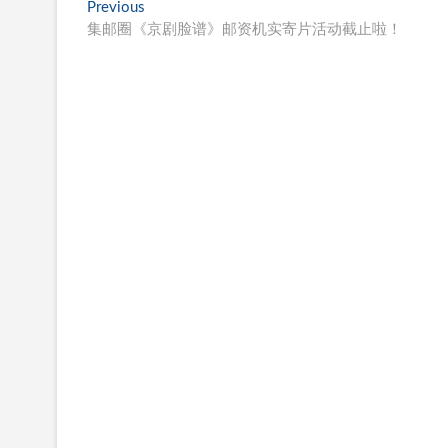
文
Previous
Previous
post:
集邮圈《京剧脸谱》邮资机实寄片活动截止啦！
章
导
航