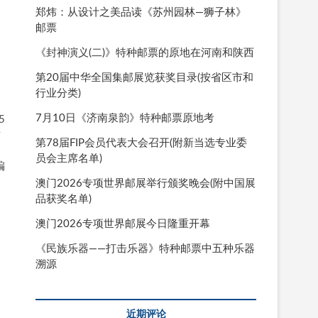
郑炜：从设计之美品读《苏州园林—狮子林》
邮票
《封神演义(二)》特种邮票的原地在河南和陕西
第20届中华全国集邮展览获奖目录(按省区市和
行业分类)
7月10日《济南泉韵》特种邮票原地考
5
财
第78届FIP会员代表大会召开(附新当选专业委
，
员会主席名单)
编
澳门2026专项世界邮展举行颁奖晚会(附中国展
品获奖名单)
澳门2026专项世界邮展今日隆重开幕
《民族乐器——打击乐器》特种邮票中五种乐器
溯源
近期评论