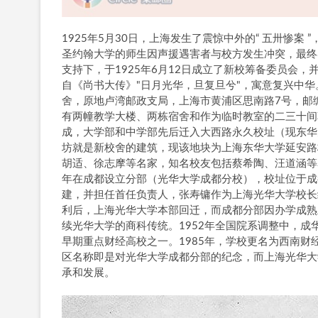
1925年5月30日，上海发生了震惊中外的“ 五卅惨案
圣约翰大学的师生因声援遇害者与校方发生冲突，最终
支持下，于1925年6月12日成立了新校筹备委员会，
自《尚书大传》"日月光华，旦复旦兮"，寓意复兴中华。
舍，原地卢湾邮政支局，上海市黄浦区思南路7号，邮编2
有两幢教学大楼、两栋宿舍和作为临时教室的二三十间
成，大学部和中学部先后迁入大西路永久校址（现东华大
坊就是新校舍的建筑，现该地块为上海东华大学延安路校
胡适、徐志摩等名家，知名校友包括蔡希陶、汪道涵等名
年在成都设立分部（光华大学成都分校），校址位于成
建，并担任首任负责人，张寿镛作为上海光华大学校长
利后，上海光华大学本部回迁，而成都分部因办学成熟且
续光华大学的商科传统。1952年全国院系调整中，成
早期重点财经高校之一。1985年，学校更名为西南财
区名称即是对光华大学成都分部的纪念，而上海光华大
承和发展。