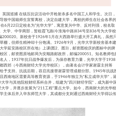
 ”， 英国巡捕 在镇压抗议活动中开枪射杀多名中国工人和学生。次日，
导致中国籍师生宣誓离校，决定自建大学‌，离校的师生在社会各界
并在6月22日定校名为“光华大学”，寓意复兴中华、反对列强‌，校名取
大学、中学两部，暂租霞飞路(今淮海中路)834号至836号为大学校
00020。新校舍于1926年1月在大西路举行盛大开工典礼，虽然
草棚，但师生精神却十分饱满。1926年9月，光华大学新校舍基本
学延安路校区所在地）上课(图2、图3)，邮资图校庆的图标中的牌
区，邮资图原地邮局为安顺路邮政所，邮编200051。知名教师包
人，1937年抗日战争爆发后，为保存教育力量，光华大学于1938
都西郊（今西南财经大学光华校区），由著名会计学家谢霖主持筹
给予支持。抗战后期，容启兆接替谢霖管理成都分部。1945年抗战
西南地区需要高等教育资源，于1946年独立为"私立成华大学"，
华大学与其他院校财经系科合并，组建为"四川财经学院"，成为新中
经大学，并逐步发展为"211工程"重点大学。如今，西南财大的光华
学主体后并入华东师范大学，其成都分支则通过西南财经大学得以