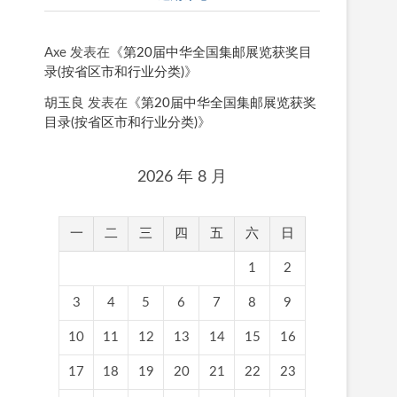
Axe
发表在《
第20届中华全国集邮展览获奖目
录(按省区市和行业分类)
》
胡玉良
发表在《
第20届中华全国集邮展览获奖
目录(按省区市和行业分类)
》
2026 年 8 月
一
二
三
四
五
六
日
1
2
3
4
5
6
7
8
9
10
11
12
13
14
15
16
17
18
19
20
21
22
23