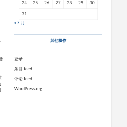
24
25
26
27
28
29
30
31
的
« 7 月
其他操作
只
建
登录
括
条目 feed
胜
评论 feed
延
WordPress.org
国
校
传