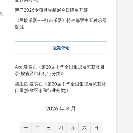
澳门2026专项世界邮展今日隆重开幕
票
《民族乐器——打击乐器》特种邮票中五种乐器
溯源
近期评论
Axe
发表在《
第20届中华全国集邮展览获奖目
录(按省区市和行业分类)
》
胡玉良
发表在《
第20届中华全国集邮展览获奖
目录(按省区市和行业分类)
》
2026 年 8 月
一
二
三
四
五
六
日