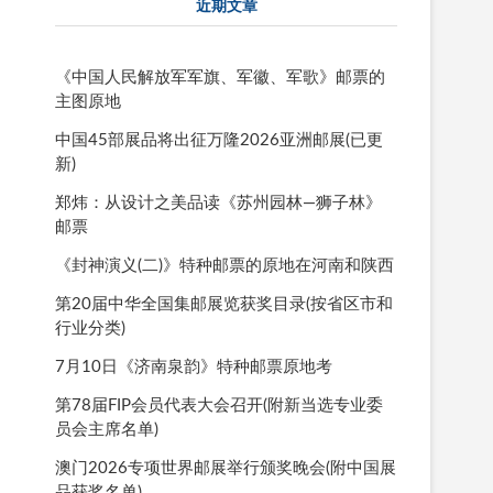
近期文章
《中国人民解放军军旗、军徽、军歌》邮票的
主图原地
中国45部展品将出征万隆2026亚洲邮展(已更
新)
郑炜：从设计之美品读《苏州园林—狮子林》
邮票
《封神演义(二)》特种邮票的原地在河南和陕西
第20届中华全国集邮展览获奖目录(按省区市和
行业分类)
7月10日《济南泉韵》特种邮票原地考
第78届FIP会员代表大会召开(附新当选专业委
员会主席名单)
澳门2026专项世界邮展举行颁奖晚会(附中国展
品获奖名单)