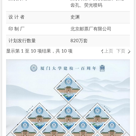
齿孔、荧光喷码
设 计 者
史渊
印 制 厂
北京邮票厂有限公司
计划发行数量
820万套
显示第 1 至 10 项结果，共 10 项
上页
下页