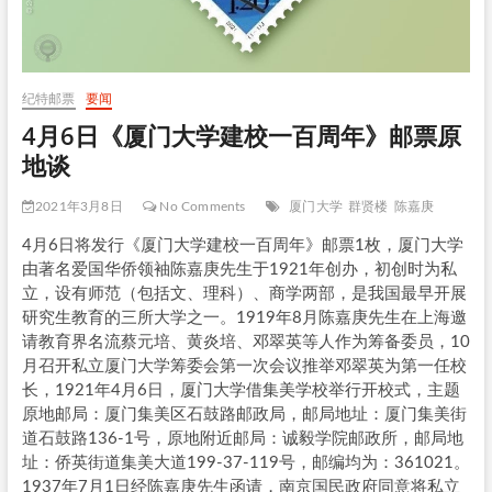
纪特邮票
要闻
4月6日《厦门大学建校一百周年》邮票原
地谈
2021年3月8日
No Comments
厦门大学
群贤楼
陈嘉庚
4月6日将发行《厦门大学建校一百周年》邮票1枚，厦门大学
由著名爱国华侨领袖陈嘉庚先生于1921年创办，初创时为私
立，设有师范（包括文、理科）、商学两部，是我国最早开展
研究生教育的三所大学之一。1919年8月陈嘉庚先生在上海邀
请教育界名流蔡元培、黄炎培、邓翠英等人作为筹备委员，10
月召开私立厦门大学筹委会第一次会议推举邓翠英为第一任校
长，1921年4月6日，厦门大学借集美学校举行开校式，主题
原地邮局：厦门集美区石鼓路邮政局，邮局地址：厦门集美街
道石鼓路136-1号，原地附近邮局：诚毅学院邮政所，邮局地
址：侨英街道集美大道199-37-119号，邮编均为：361021。
1937年7月1日经陈嘉庚先生函请，南京国民政府同意将私立