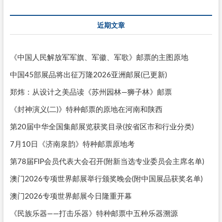
近期文章
《中国人民解放军军旗、军徽、军歌》邮票的主图原地
中国45部展品将出征万隆2026亚洲邮展(已更新)
郑炜：从设计之美品读《苏州园林—狮子林》邮票
《封神演义(二)》特种邮票的原地在河南和陕西
第20届中华全国集邮展览获奖目录(按省区市和行业分类)
7月10日《济南泉韵》特种邮票原地考
第78届FIP会员代表大会召开(附新当选专业委员会主席名单)
澳门2026专项世界邮展举行颁奖晚会(附中国展品获奖名单)
澳门2026专项世界邮展今日隆重开幕
《民族乐器——打击乐器》特种邮票中五种乐器溯源