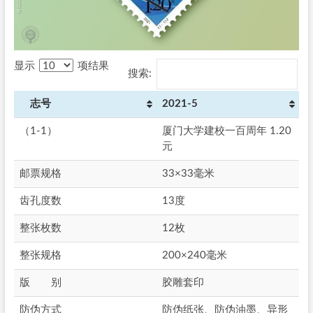
显示
项结果
搜索:
志号
2021-5
（1-1）
厦门大学建校一百周年 1.20
元
邮票规格
33×33毫米
齿孔度数
13度
整张枚数
12枚
整张规格
200×240毫米
版 别
胶雕套印
防伪方式
防伪纸张、防伪油墨、异形