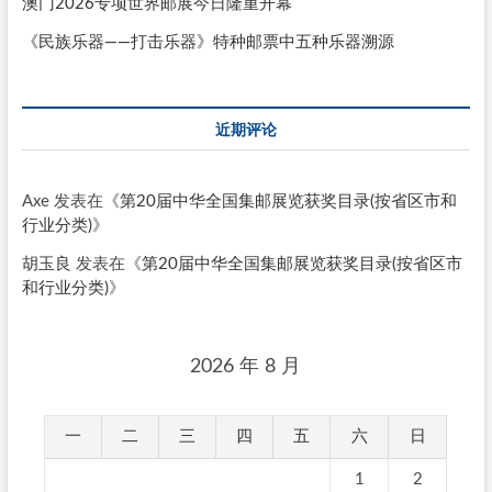
澳门2026专项世界邮展今日隆重开幕
《民族乐器——打击乐器》特种邮票中五种乐器溯源
近期评论
Axe
发表在《
第20届中华全国集邮展览获奖目录(按省区市和
行业分类)
》
胡玉良
发表在《
第20届中华全国集邮展览获奖目录(按省区市
和行业分类)
》
2026 年 8 月
一
二
三
四
五
六
日
1
2