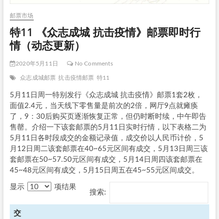
邮票市场
特11 《众志成城 抗击疫情》邮票即时行
情（动态更新）
2020年5月11日
No Comments
众志成城邮票
抗击疫情邮票
特11
5月11日周一特别发行《众志成城 抗击疫情》邮票1套2枚，
面值2.4元，当天线下零售量是前次的2倍，网厅9点就瘫痪
了，9：30后购买页逐渐恢复正常，但仍时断时续，中午即告
售罄。介绍一下该套邮票的5月11日实时行情，以下表格二为
5月11日各时段成交的金额记录值，成交价以人民币计价，5
月12日周二该套邮票在40~65元区间有成交，5月13日周三该
套邮票在50~57.50元区间有成交，5月14日周四该套邮票在
45~48元区间有成交，5月15日周五在45~55元区间成交。
显示
项结果
搜索:
交