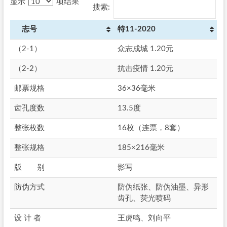
显示
项结果
搜索:
志号
特11-2020
（2-1）
众志成城 1.20元
（2-2）
抗击疫情 1.20元
邮票规格
36×36毫米
齿孔度数
13.5度
整张枚数
16枚（连票，8套）
整张规格
185×216毫米
版 别
影写
防伪方式
防伪纸张、防伪油墨、异形
齿孔、荧光喷码
设 计 者
王虎鸣、刘向平