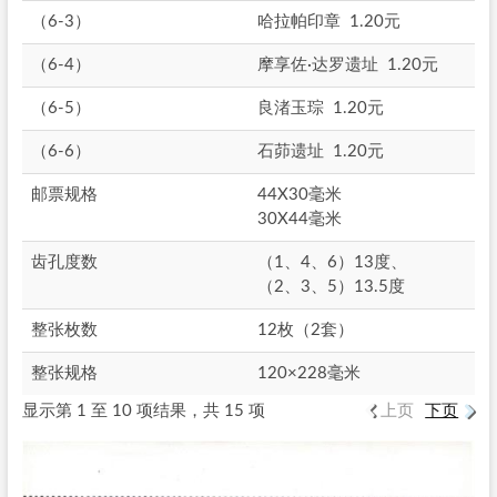
（6-3）
哈拉帕印章 1.20元
（6-4）
摩享佐·达罗遗址 1.20元
（6-5）
良渚玉琮 1.20元
（6-6）
石茆遗址 1.20元
邮票规格
44X30毫米
30X44毫米
齿孔度数
（1、4、6）13度、
（2、3、5）13.5度
整张枚数
12枚（2套）
整张规格
120×228毫米
显示第 1 至 10 项结果，共 15 项
上页
下页