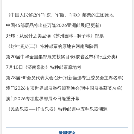
《中国人民解放军军旗、军徽、军歌》邮票的主图原地
中国45部展品将出征万隆2026亚洲邮展(已更新)
郑炜：从设计之美品读《苏州园林—狮子林》邮票
《封神演义(二)》特种邮票的原地在河南和陕西
第20届中华全国集邮展览获奖目录(按省区市和行业分类)
7月10日《济南泉韵》特种邮票原地考
第78届FIP会员代表大会召开(附新当选专业委员会主席名单)
澳门2026专项世界邮展举行颁奖晚会(附中国展品获奖名单)
澳门2026专项世界邮展今日隆重开幕
《民族乐器——打击乐器》特种邮票中五种乐器溯源
近期评论