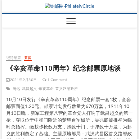
纪特邮票
要闻
《辛亥革命110周年》纪念邮票原地谈
2021年9月30日
1 Comment
冯远
武昌起义
辛亥革命
首义路邮政所
10月10日发行《辛亥革命110周年》纪念邮票一套1枚，全套
邮票面值1.20元。邮票计划发行数量为670万套，1911年10
月10日晚，新军工程第八营的革命党人打响了武昌起义的第一
枪，夺取位于中和门附近的楚望台军械所，吴兆麟被推举为临
时总指挥。缴获步枪数万支，炮数十门，子弹数十万发，为起
义的胜利奠定了基础。主题原地邮局：武汉武昌区首义路邮政