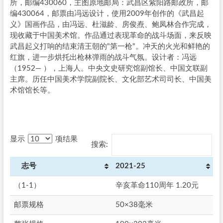
所，邮编430060，主图原地邮局：武昌区紫阳路邮政所，邮
编430064，邮票由冯远设计，使用2009年创作的《武昌起
义》国画作品，由冯远、杜滋龄、房俊焘、鲍凤林合作完成，
现收藏于中国美术馆。作品通过表现革命的战斗场面，来反映
武昌起义打响的结束清王朝的"第一枪"。冲天的火光和鲜艳的
红旗，进一步烘托出枪林弹雨的战斗气氛。设计者：冯远
（1952— ），上海人。中央文史研究馆副馆长、中国文联副
主席。历任中国美术学院副院长、文化部艺术司司长、中国美
术馆馆长等。
显示
项结果
搜索:
志号
2021-25
（1-1）
辛亥革命110周年 1.20元
邮票规格
50×38毫米