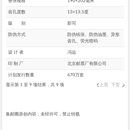
整张规格
190×202毫米
齿孔度数
13×13.5度
版 别
影写
防伪方式
防伪纸张、防伪油墨、异形
齿孔、荧光喷码
设 计 者
冯远
印 制 厂
北京邮票厂有限公司
计划发行数量
670万套
显示第 1 至 9 项结果，共 9 项
上页
下页
集邮圈原创内容，未经许可，禁止转载