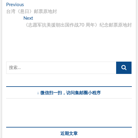
文
Previous
Previous
post:
台湾《悬日》邮票原地封
章
Next
Next
导
post:
《志愿军抗美援朝出国作战70 周年》纪念邮票原地封
航
↓ 微信扫一扫，访问集邮圈小程序
近期文章