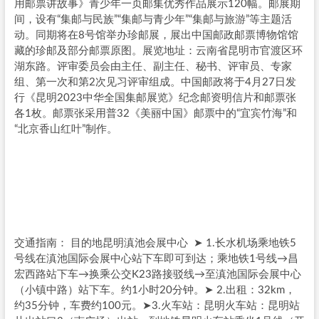
用邮票讲故事》青少年一页邮集优秀作品展示120幅。邮展期
间，设有“集邮与民族”“集邮与青少年”“集邮与旅游”等主题活
动。同期将在8号馆举办珍邮展，展出中国邮政邮票博物馆馆
藏的珍邮及部分邮票原图。展览地址：云南省昆明市官渡区环
湖东路。评审委员会由主任、副主任、秘书、评审员、专家
组、第一次和第2次见习评审组成。中国邮政将于4月27日发
行《昆明2023中华全国集邮展览》纪念邮资明信片和邮票张
各1枚。邮票张采用普32《美丽中国》邮票中的“宜宾竹海”和
“北京香山红叶”制作。
交通指南： 目的地昆明滇池会展中心 ➤ 1.长水机场乘地铁5
号线在滇池国际会展中心站下车即可到达；乘地铁1号线→昌
宏西路站下车→换乘公交K23路接驳线→至滇池国际会展中心
（小镇中路）站下车。约1小时20分钟。➤ 2.出租：32km，
约35分钟，车费约100元。➤3.火车站：昆明火车站：昆明站