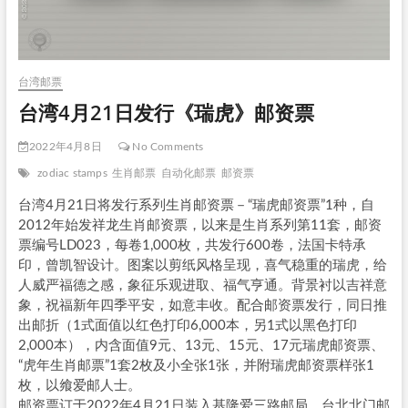
台湾邮票
台湾4月21日发行《瑞虎》邮资票
2022年4月8日
No Comments
zodiac stamps
生肖邮票
自动化邮票
邮资票
台湾4月21日将发行系列生肖邮资票－“瑞虎邮资票”1种，自
2012年始发祥龙生肖邮资票，以来是生肖系列第11套，邮资
票编号LD023，每卷1,000枚，共发行600卷，法国卡特承
印，曾凯智设计。图案以剪纸风格呈现，喜气稳重的瑞虎，给
人威严福德之感，象征乐观进取、福气亨通。背景衬以吉祥意
象，祝福新年四季平安，如意丰收。配合邮资票发行，同日推
出邮折（1式面值以红色打印6,000本，另1式以黑色打印
2,000本），内含面值9元、13元、15元、17元瑞虎邮资票、
“虎年生肖邮票”1套2枚及小全张1张，并附瑞虎邮资票样张1
枚，以飨爱邮人士。
邮资票订于2022年4月21日装入基隆爱三路邮局、台北北门邮