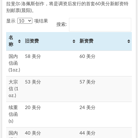
拉斐尔·洛佩斯创作，将是调资后发行的首套60美分新邮资特
别邮票(晨阳)。
显示
项结果
搜索:
名
旧资费
新资费
称
国内
58 美分
60 美分
信函
(1oz.)
大宗
53 美分
57 美分
信 (1
oz.)
续重
20 美分
24 美分
信函
(s)
国内
40 美分
44 美分