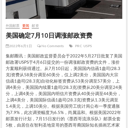
外国邮票
要闻
邮资
美国确定7月10日调涨邮政资费
2022年6月1日
No Comments
PRC
USPS
集邮圈讯：美国邮政监督委员会于2022年5月27日批复了美国
邮政署USPS于4月6日提交的一份调涨邮政资费的文件，涨价
方案顺利获得通过。从7月10日起，美国国内信函1盎司(28.3
克)资费从58美分调至60美分，仅上调2美分，美国国内大宗
信函1盎司(28.3克)自动化标签资费从53美分调至57美分，上
调4美分，美国国内续重1盎司(28.3克)资费从20美分调至24美
分，上调4美分，美国国内明信片资费从40美分调至44美分，
上调4美分，美国国际信函1盎司(28.3克)资费从1.3美元调至
1.4美元，上调10美分。根据美国劳工统计局公布一季度通胀
为7.9%，此次调资幅度为6.5%，尚属温和。根据美国2022年
邮票发行计划，7月15日发行的《墨西哥流浪乐队》邮票全套
5枚，由居住在智利圣地亚哥的墨西哥裔国际知名插画艺术家