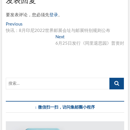
发表回复
要发表评论，您必须先
登录
。
文
Previous
Previous
post:
快讯：8月印尼2022世界邮展会址与邮展特别规则公布
章
Next
Next
导
post:
6月25日发行《同里退思园》普资封
航
↓ 微信扫一扫，访问集邮圈小程序