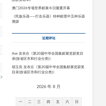
澳门2026专项世界邮展今日隆重开幕
《民族乐器——打击乐器》特种邮票中五种乐器
溯源
近期评论
Axe
发表在《
第20届中华全国集邮展览获奖目
录(按省区市和行业分类)
》
胡玉良
发表在《
第20届中华全国集邮展览获奖
目录(按省区市和行业分类)
》
2026 年 8 月
一
二
三
四
五
六
日