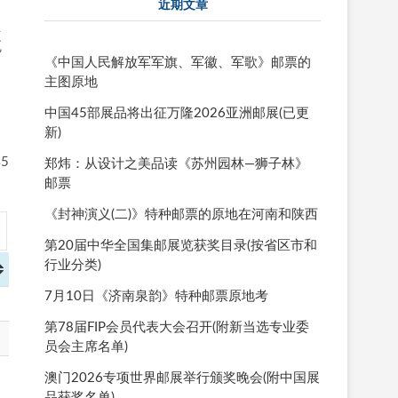
近期文章
组
瓦
《中国人民解放军军旗、军徽、军歌》邮票的
主图原地
中国45部展品将出征万隆2026亚洲邮展(已更
新)
5
郑炜：从设计之美品读《苏州园林—狮子林》
。
邮票
《封神演义(二)》特种邮票的原地在河南和陕西
第20届中华全国集邮展览获奖目录(按省区市和
行业分类)
7月10日《济南泉韵》特种邮票原地考
第78届FIP会员代表大会召开(附新当选专业委
员会主席名单)
澳门2026专项世界邮展举行颁奖晚会(附中国展
品获奖名单)