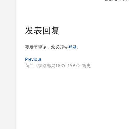
发表回复
要发表评论，您必须先
登录
。
文
Previous
Previous
post:
荷兰《铁路邮局1839-1997》简史
章
导
航