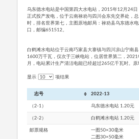
乌东德水电站是中国第四大水电站，2015年12月24
正式投产发电，位于云南禄劝与四川会东先交界处，总装
时，排名世界第七，主图原地邮局：禄劝县乌东德水电
口，邮编651512。
白鹤滩水电站位于云南巧家县大寨镇与四川凉山宁南县
1600万千瓦，仅次于三峡电站，位居世界第二，202
月，电站累计生产清洁电能已经超过265亿千瓦时。原
显示
项结果
志号
2022-13
（2-1）
乌东德水电站 1.20元
（2-2）
白鹤滩水电站 1.20元
邮票规格
一图50×30毫米
二图30×50毫米