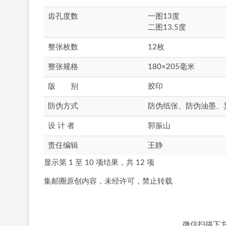
齿孔度数
一图13度
二图13.5度
整张枚数
12枚
整张规格
180×205毫米
版 别
胶印
防伪方式
防伪纸张、防伪油墨、
设 计 者
郭振山
责任编辑
王静
显示第 1 至 10 项结果，共 12 项
集邮圈原创内容，未经许可，禁止转载
微信扫描下