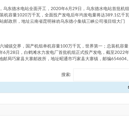
日，乌东德水电站全面开工，2020年6月29日，乌东德水电站首批机
机容量1020万千瓦，全面投产发电后年均发电量将达389.1亿千
站邮政所，地址云南省昆明禄劝乌东德小集镇三峡公司项目组大门
六城镇交界，国产机组单机容量100万千瓦，世界第一；总装机容量
1年6月28日，白鹤滩水力发电厂首批机组正式投产发电，截至2022年
地邮局巧家县大寨邮政所，地址昭通市巧家县大寨镇，邮编654604
搜索: