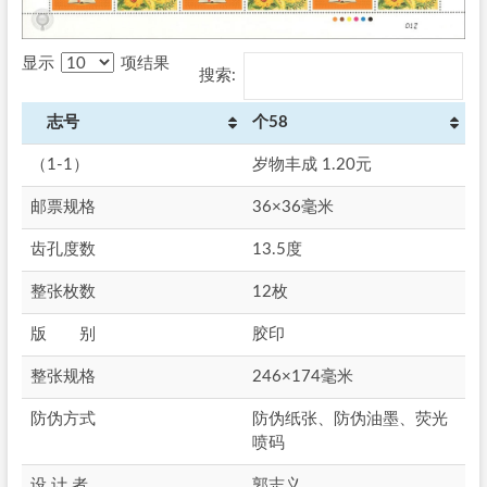
显示
项结果
搜索:
志号
个58
（1-1）
岁物丰成 1.20元
邮票规格
36×36毫米
齿孔度数
13.5度
整张枚数
12枚
版 别
胶印
整张规格
246×174毫米
防伪方式
防伪纸张、防伪油墨、荧光
喷码
设 计 者
郭志义