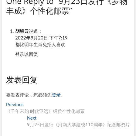
One Reply to “9月23日发行《岁物
丰成》个性化邮票”
胡锦云
说道：
2022年9月20日 下午7:19
都比明年生肖兔招人喜欢
登录以回复
发表回复
要发表评论，您必须先
登录
。
文
Previous
Previous
post:
《千年宋韵 时代亚运》绢质个性化邮票
章
Next
Next
导
post:
9月25日发行《河南大学建校110周年》纪念邮资片
航