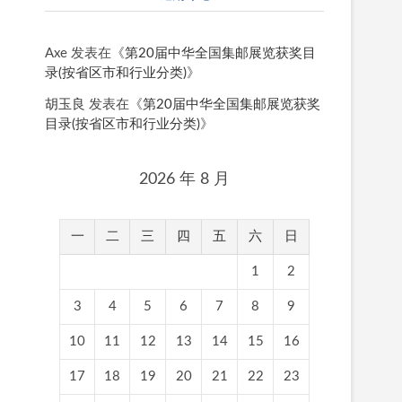
Axe
发表在《
第20届中华全国集邮展览获奖目
录(按省区市和行业分类)
》
胡玉良
发表在《
第20届中华全国集邮展览获奖
目录(按省区市和行业分类)
》
2026 年 8 月
一
二
三
四
五
六
日
1
2
3
4
5
6
7
8
9
10
11
12
13
14
15
16
17
18
19
20
21
22
23