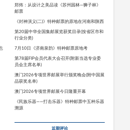
郑炜：从设计之美品读《苏州园林—狮子林》
邮票
《封神演义(二)》特种邮票的原地在河南和陕西
第20届中华全国集邮展览获奖目录(按省区市和
目
行业分类)
邮
7月10日《济南泉韵》特种邮票原地考
也
第78届FIP会员代表大会召开(附新当选专业委
员会主席名单)
澳门2026专项世界邮展举行颁奖晚会(附中国展
品获奖名单)
澳门2026专项世界邮展今日隆重开幕
《民族乐器——打击乐器》特种邮票中五种乐器
溯源
近期评论