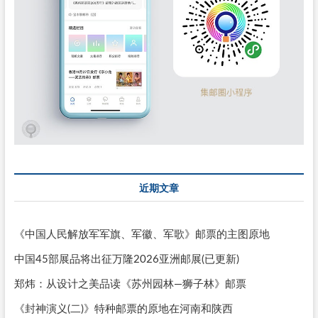
近期文章
《中国人民解放军军旗、军徽、军歌》邮票的主图原地
中国45部展品将出征万隆2026亚洲邮展(已更新)
郑炜：从设计之美品读《苏州园林—狮子林》邮票
《封神演义(二)》特种邮票的原地在河南和陕西