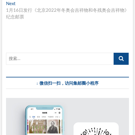
章
Next
Next
导
post:
1月16日发行《北京2022年冬奥会吉祥物和冬残奥会吉祥物》
纪念邮票
航
↓ 微信扫一扫，访问集邮圈小程序