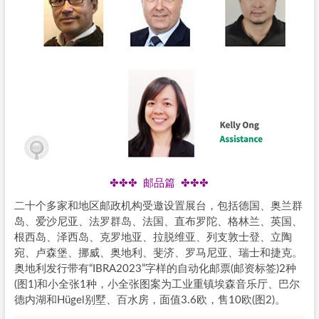
✤✤✤ 邮品篇 ✤✤✤
二十个多家和地区邮政机构受邀设置展台，包括德国、奥兰群
岛、爱沙尼亚、法罗群岛、法国、直布罗陀、格林兰、英国、
根西岛、泽西岛、克罗地亚、拉脱维亚、列支敦士登、立陶
宛、卢森堡、挪威、奥地利、斐济、罗马尼亚、瑞士和捷克。
奥地利发行带有“IBRA2023”字样的自动化邮票(邮资标签)2种
(图1)和小全张1种，小全张图案为工业重镇埃森音乐厅、巴尔
德内湖和Hügel别墅、百水房，面值3.6欧，售10欧(图2)。