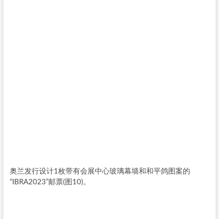
奥兰发行设计1枚带有会展中心玻璃幕墙和和平鸽图案的
“IBRA2023”邮票(图10)。