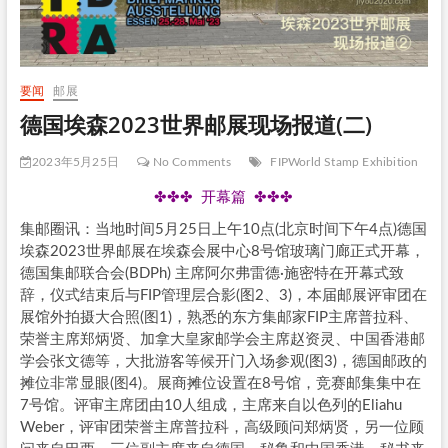
要闻
邮展
德国埃森2023世界邮展现场报道(二)
2023年5月25日
No Comments
FIPWorld Stamp Exhibition
✤✤✤ 开幕篇 ✤✤✤
集邮圈讯：当地时间5月25日上午10点(北京时间下午4点)德国
埃森2023世界邮展在埃森会展中心8号馆玻璃门廊正式开幕，
德国集邮联合会(BDPh) 主席阿尔弗雷德·施密特在开幕式致
辞，仪式结束后与FIP管理层合影(图2、3)，本届邮展评审团在
展馆外拍摄大合照(图1)，熟悉的东方集邮家FIP主席普拉科、
荣誉主席郑炳贤、加拿大皇家邮学会主席赵资灵、中国香港邮
学会张文德等，大批游客等候开门入场参观(图3)，德国邮政的
摊位非常显眼(图4)。展商摊位设置在8号馆，竞赛邮集集中在
7号馆。评审主席团由10人组成，主席来自以色列的Eliahu
Weber，评审团荣誉主席普拉科，高级顾问郑炳贤，另一位顾