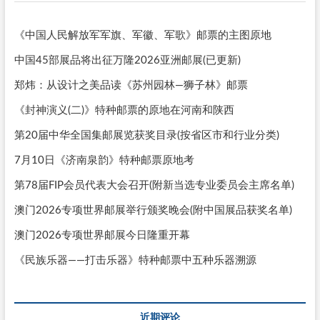
《中国人民解放军军旗、军徽、军歌》邮票的主图原地
中国45部展品将出征万隆2026亚洲邮展(已更新)
郑炜：从设计之美品读《苏州园林—狮子林》邮票
《封神演义(二)》特种邮票的原地在河南和陕西
第20届中华全国集邮展览获奖目录(按省区市和行业分类)
7月10日《济南泉韵》特种邮票原地考
第78届FIP会员代表大会召开(附新当选专业委员会主席名单)
澳门2026专项世界邮展举行颁奖晚会(附中国展品获奖名单)
澳门2026专项世界邮展今日隆重开幕
《民族乐器——打击乐器》特种邮票中五种乐器溯源
近期评论