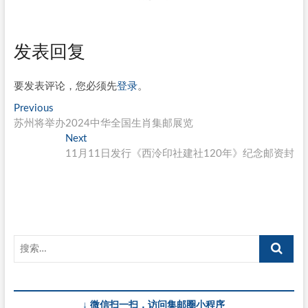
发表回复
要发表评论，您必须先
登录
。
文
Previous
Previous
post:
苏州将举办2024中华全国生肖集邮展览
章
Next
Next
导
post:
11月11日发行《西泠印社建社120年》纪念邮资封
航
↓ 微信扫一扫，访问集邮圈小程序