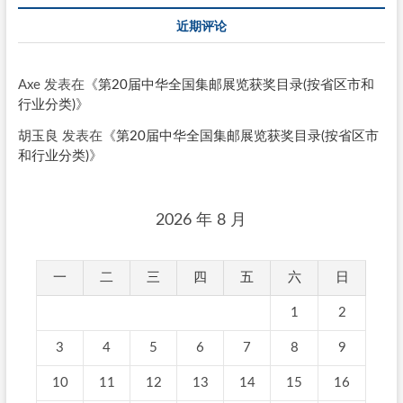
近期评论
Axe
发表在《
第20届中华全国集邮展览获奖目录(按省区市和
行业分类)
》
胡玉良
发表在《
第20届中华全国集邮展览获奖目录(按省区市
和行业分类)
》
2026 年 8 月
一
二
三
四
五
六
日
1
2
3
4
5
6
7
8
9
10
11
12
13
14
15
16