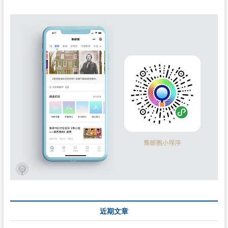
100
周
年》
邮
票
(高
清
图)
近期文章