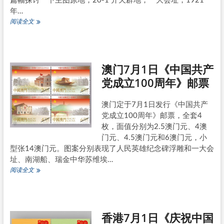
篇幅探讨一下主图原地，20-1 开天辟地，一大会址，1921
年…
《中
阅读全文
国
共
产
党
澳门7月1日《中国共产
成
立
党成立100周年》邮票
100
周
年》
澳门定于7月1日发行《中国共产
邮
党成立100周年》邮票，全套4
票
枚，面值分别为2.5澳门元、4澳
原
门元、4.5澳门元和6澳门元，小
地
初
型张14澳门元。图案分别表现了人民英雄纪念碑浮雕和一大会
探
址、南湖船、瑞金中华苏维埃…
(附
澳
阅读全文
公
门
告)
7
月
1
香港7月1日《庆祝中国
日
《中