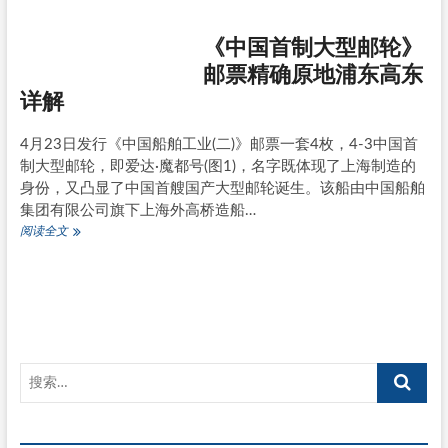
舰》
邮
《中国首制大型邮轮》
票
南
邮票精确原地浦东高东
昌
详解
舰
精
确
4月23日发行《中国船舶工业(二)》邮票一套4枚，4-3中国首
原
制大型邮轮，即爱达·魔都号(图1)，名字既体现了上海制造的
地
崇
身份，又凸显了中国首艘国产大型邮轮诞生。该船由中国船舶
明
集团有限公司旗下上海外高桥造船…
长
《中
阅读全文
兴
国
介
首
绍
制
大
型
邮
轮》
邮
票
精
确
原