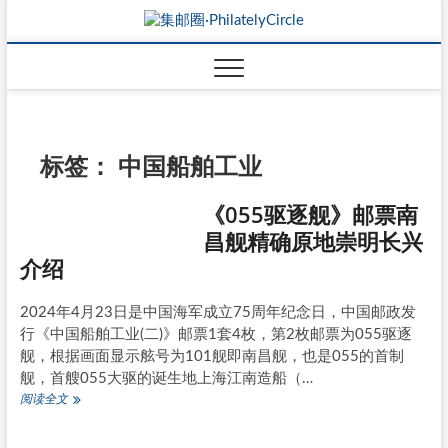
标签：
中国船舶工业
《055驱逐舰》邮票南
昌舰精确原地崇明长兴
介绍
2024年4月23日是中国海军成立75周年纪念日，中国邮政发
行《中国船舶工业(二)》邮票1套4枚，第2枚邮票为055驱逐
舰，根据画面显示舷号为101舰即南昌舰，也是055的首制
舰，首艘055大驱的诞生地上海江南造船（…
《055
阅读全文
驱
逐