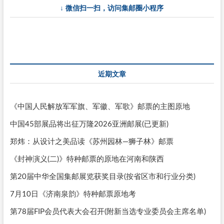
↓ 微信扫一扫，访问集邮圈小程序
地
浦
东
高
东
详
解
近期文章
《中国人民解放军军旗、军徽、军歌》邮票的主图原地
中国45部展品将出征万隆2026亚洲邮展(已更新)
郑炜：从设计之美品读《苏州园林—狮子林》邮票
《封神演义(二)》特种邮票的原地在河南和陕西
第20届中华全国集邮展览获奖目录(按省区市和行业分类)
7月10日《济南泉韵》特种邮票原地考
第78届FIP会员代表大会召开(附新当选专业委员会主席名单)