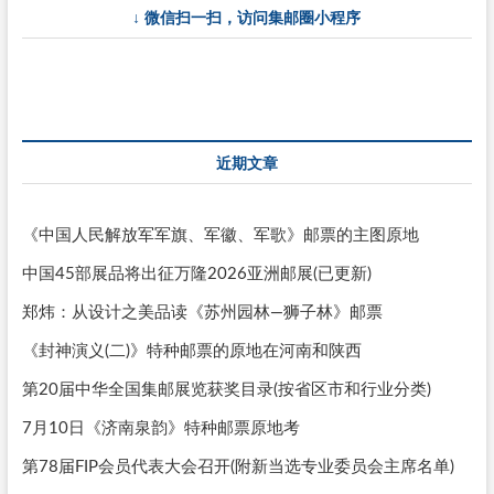
↓ 微信扫一扫，访问集邮圈小程序
——
春》
特
别
邮
票
近期文章
《中国人民解放军军旗、军徽、军歌》邮票的主图原地
中国45部展品将出征万隆2026亚洲邮展(已更新)
郑炜：从设计之美品读《苏州园林—狮子林》邮票
《封神演义(二)》特种邮票的原地在河南和陕西
第20届中华全国集邮展览获奖目录(按省区市和行业分类)
7月10日《济南泉韵》特种邮票原地考
第78届FIP会员代表大会召开(附新当选专业委员会主席名单)