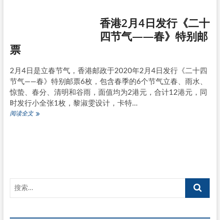
十
四
香港2月4日发行《二十
节
气
四节气——春》特别邮
——
票
春》
邮
票
2月4日是立春节气，香港邮政于2020年2月4日发行《二十四
小
节气——春》特别邮票6枚，包含春季的6个节气立春、雨水、
全
张
惊蛰、春分、清明和谷雨，面值均为2港元，合计12港元，同
首
时发行小全张1枚，黎淑雯设计，卡特…
日
香
阅读全文
实
港
寄
2
封
月
4
日
发
行
《二
十
四
节
气