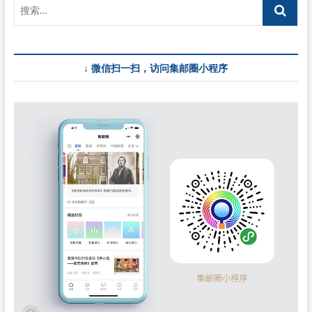
《保
育
鸟
类》
邮
↓ 微信扫一扫，访问集邮圈小程序
票