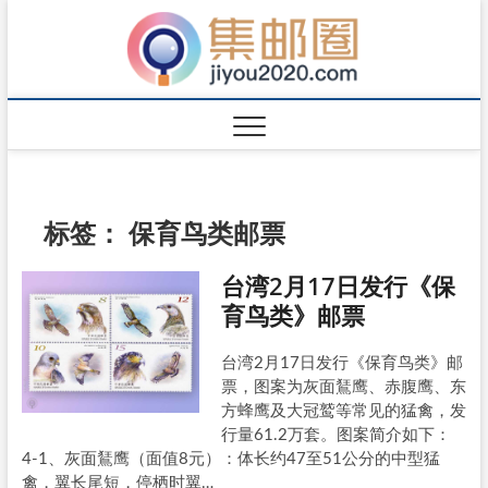
标签：
保育鸟类邮票
台湾2月17日发行《保
育鸟类》邮票
台湾2月17日发行《保育鸟类》邮
票，图案为灰面鵟鹰、赤腹鹰、东
方蜂鹰及大冠鹫等常见的猛禽，发
行量61.2万套。图案简介如下：
4-1、灰面鵟鹰（面值8元）：体长约47至51公分的中型猛
禽，翼长尾短，停栖时翼…