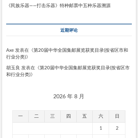
《民族乐器——打击乐器》特种邮票中五种乐器溯源
近期评论
Axe
发表在《
第20届中华全国集邮展览获奖目录(按省区市和
行业分类)
》
胡玉良
发表在《
第20届中华全国集邮展览获奖目录(按省区市
和行业分类)
》
2026 年 8 月
一
二
三
四
五
六
日
1
2