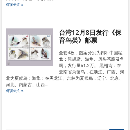
台
阅读全文
湾
2
月
17
台湾12月8日发行《保
日
发
育鸟类》邮票
行
《保
育
全套4枚，图案分别为四种中国猛
鸟
禽：黑翅鸢、游隼、凤头苍鹰及鱼
类》
鹰，发行量61.2万。 黑翅鸢：在
邮
云南省为留鸟，在浙江、广西、河
票
北为夏候鸟；游隼：在黑龙江、吉林为夏候鸟，辽宁、北京、
河北、内蒙古、山西…
台
阅读全文
湾
12
月
8
日
发
行