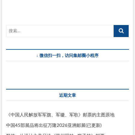
豪
斯
大
学
成
立
100
周
年”
邮
↓ 微信扫一扫，访问集邮圈小程序
票
首
日
实
寄
封
近期文章
《中国人民解放军军旗、军徽、军歌》邮票的主图原地
中国45部展品将出征万隆2026亚洲邮展(已更新)