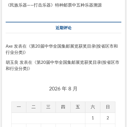
《民族乐器——打击乐器》特种邮票中五种乐器溯源
近期评论
Axe
发表在《
第20届中华全国集邮展览获奖目录(按省区市和
行业分类)
》
胡玉良
发表在《
第20届中华全国集邮展览获奖目录(按省区市
和行业分类)
》
2026 年 8 月
一
二
三
四
五
六
日
1
2