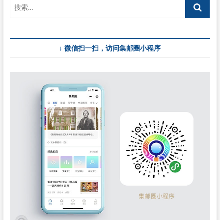
博
物
院
（二）》
邮
↓ 微信扫一扫，访问集邮圈小程序
票