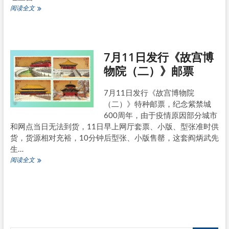
2020-
阅读全文
16
《故
宫
博
7月11日发行《故宫博
物
院
物院（二）》邮票
（二）》
邮
票
7月11日发行《故宫博物院
原
（二）》特种邮票，纪念紫禁城
地
600周年，由于疫情原因部分城市
封
和网点当日无法到货，11日早上网厅套票、小版、型张准时供
货，货源相对充裕，10分钟后型张、小版售罄，这套阎炳武先
生…
7
阅读全文
月
11
日
发
行
《故
宫