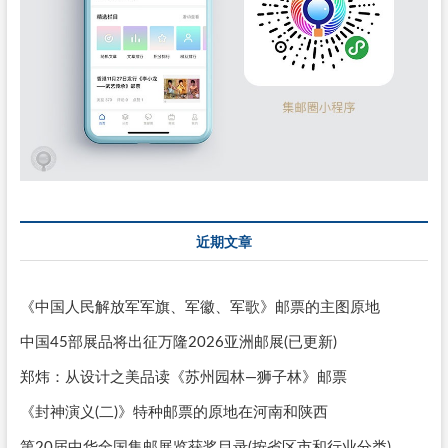
近期文章
《中国人民解放军军旗、军徽、军歌》邮票的主图原地
中国45部展品将出征万隆2026亚洲邮展(已更新)
郑炜：从设计之美品读《苏州园林—狮子林》邮票
《封神演义(二)》特种邮票的原地在河南和陕西
第20届中华全国集邮展览获奖目录(按省区市和行业分类)