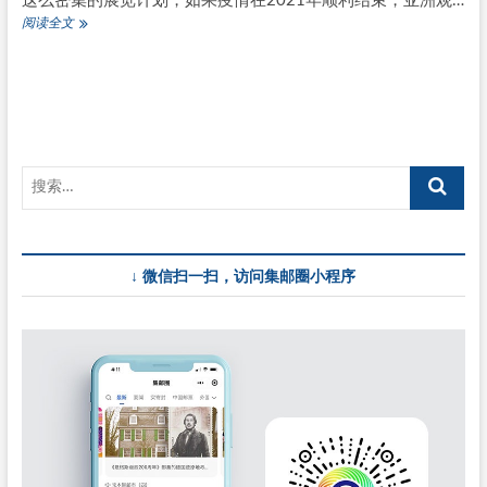
这么密集的展览计划，如果疫情在2021年顺利结束，亚洲观…
亚
阅读全文
洲
明
年
有
三
场
世
界
邮
展，
2022
年
↓ 微信扫一扫，访问集邮圈小程序
国
际
邮
展
扩
至
12
场