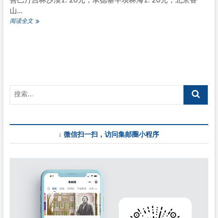
善巴丹吉林沙漠1. 20元，承德塞罕坝林海1. 20元，北京香
山…
5
阅读全文
月
19
日
发
行
《美
丽
中
国》
（三）
普
票
↓ 微信扫一扫，访问集邮圈小程序
(正
式
稿)