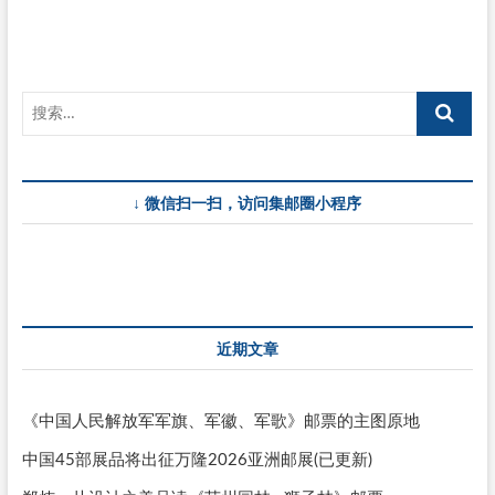
6
月
3
日
发
行
“共
抗
新
型
↓ 微信扫一扫，访问集邮圈小程序
冠
状
肺
炎
病
毒”
邮
票
近期文章
《中国人民解放军军旗、军徽、军歌》邮票的主图原地
中国45部展品将出征万隆2026亚洲邮展(已更新)