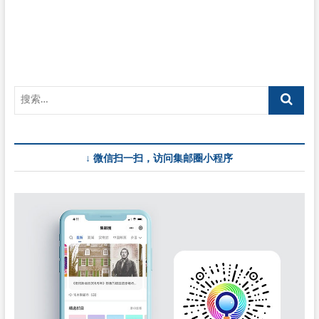
光
邮
票
研
究
会
↓ 微信扫一扫，访问集邮圈小程序