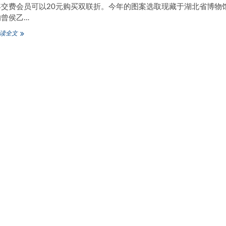
年交费会员可以20元购买双联折。今年的图案选取现藏于湖北省博物
的曾侯乙…
全
读全文
国
集
邮
联
“中
国
2019
世
展”
特
供
双
联
张
面
世