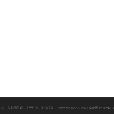
内容由集邮圈呈现，未经许可，不得转载。Copyright ©2020-2024 集邮圈·PhilatelyCircle. Al