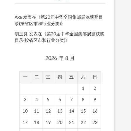
Axe
发表在《
第20届中华全国集邮展览获奖目
录(按省区市和行业分类)
》
胡玉良
发表在《
第20届中华全国集邮展览获奖
目录(按省区市和行业分类)
》
2026 年 8 月
一
二
三
四
五
六
日
1
2
3
4
5
6
7
8
9
10
11
12
13
14
15
16
17
18
19
20
21
22
23