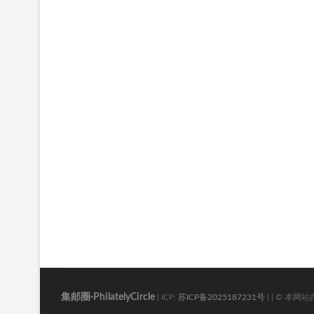
集邮圈·PhilatelyCircle
| ICP:
苏ICP备2025187231号
| | © 本网站