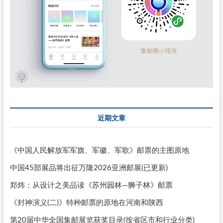
近期文章
《中国人民解放军军旗、军徽、军歌》邮票的主图原地
中国45部展品将出征万隆2026亚洲邮展(已更新)
郑炜：从设计之美品读《苏州园林—狮子林》邮票
《封神演义(二)》特种邮票的原地在河南和陕西
第20届中华全国集邮展览获奖目录(按省区市和行业分类)