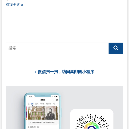
7
阅读全文
月
20
日
《新
时
代
的
浦
东》
邮
票
发
↓ 微信扫一扫，访问集邮圈小程序
行
公
告