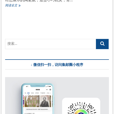
符志展示的陶瓷鼠，造型小巧机灵，背…
香
阅读全文
港
1
月
11
日
发
行
“岁
次
庚
子
（鼠
↓ 微信扫一扫，访问集邮圈小程序
年）”
贺
年
信
卡