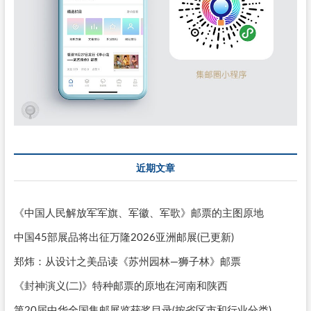
近期文章
《中国人民解放军军旗、军徽、军歌》邮票的主图原地
中国45部展品将出征万隆2026亚洲邮展(已更新)
郑炜：从设计之美品读《苏州园林—狮子林》邮票
《封神演义(二)》特种邮票的原地在河南和陕西
第20届中华全国集邮展览获奖目录(按省区市和行业分类)