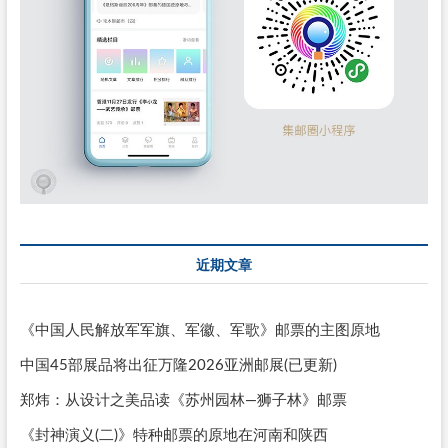
近期文章
《中国人民解放军军旗、军徽、军歌》邮票的主图原地
中国45部展品将出征万隆2026亚洲邮展(已更新)
郑炜：从设计之美品读《苏州园林—狮子林》邮票
《封神演义(二)》特种邮票的原地在河南和陕西