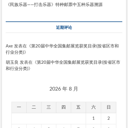
《民族乐器——打击乐器》特种邮票中五种乐器溯源
近期评论
Axe
发表在《
第20届中华全国集邮展览获奖目录(按省区市和
行业分类)
》
胡玉良
发表在《
第20届中华全国集邮展览获奖目录(按省区市
和行业分类)
》
2026 年 8 月
一
二
三
四
五
六
日
1
2