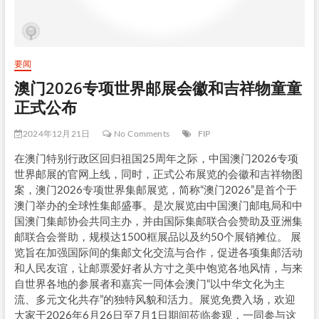
要闻
澳门2026专项世界邮展会徽和吉祥物童童
正式公布
2024年12月21日
No Comments
FIP
在澳门特别行政区回归祖国25周年之际，中国澳门2026专项
世界邮展的官网上线，同时，正式公布展览的会徽和吉祥物图
案，澳门2026专项世界集邮展览，简称“澳门2026”是首个于
澳门举办的全球性集邮盛事。是次展览由中国澳门邮电局和中
国澳门集邮协会共同主办，并由国际集邮联合会赞助及亚洲集
邮联合会誉助，规模达1500框展品以及约50个展销摊位。 展
览旨在加强国际间的集邮文化交流与合作，促进各项集邮活动
和人民友谊，让邮票爱好者从方寸之美中饱览各地风情，与来
自世界各地的参展者和嘉宾一同体会澳门“以中华文化为主
流、多元文化共存”的独特风貌和活力。展览免费入场，欢迎
大家于2026年6月26日至7月1日期间莅临参观，一同参与这