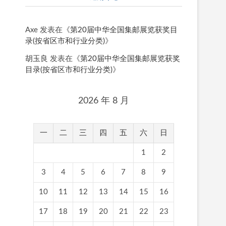
Axe
发表在《
第20届中华全国集邮展览获奖目
录(按省区市和行业分类)
》
胡玉良
发表在《
第20届中华全国集邮展览获奖
目录(按省区市和行业分类)
》
2026 年 8 月
一
二
三
四
五
六
日
1
2
3
4
5
6
7
8
9
10
11
12
13
14
15
16
17
18
19
20
21
22
23