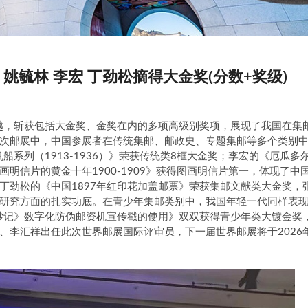
姚毓林 李宏 丁劲松摘得大金奖(分数+奖级)
卓越，斩获包括大金奖、金奖在内的多项高级别奖项，展现了我国在集
次邮展中，中国参展者在传统集邮、邮政史、专题集邮等多个类别
系列（1913-1936）》荣获传统类8框大金奖；李宏的《厄瓜多
明信片的黄金十年1900-1909》获得图画明信片第一，体现了中
丁劲松的《中国1897年红印花加盖邮票》荣获集邮文献类大金奖，
研究方面的扎实功底。在青少年集邮类别中，我国年轻一代同样表
纱记》数字化防伪邮资机宣传戳的使用》双双获得青少年类大镀金奖
、李汇祥出任此次世界邮展国际评审员，下一届世界邮展将于2026