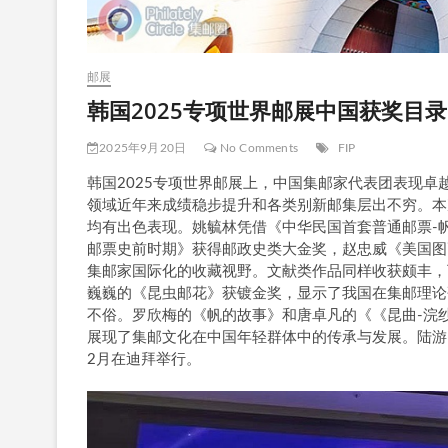
邮展
韩国2025专项世界邮展中国获奖目录 
2025年9月20日
No Comments
FIP
韩国2025专项世界邮展上，中国集邮家代表团表现
领域近年来成绩稳步提升和各类别新邮集层出不穷。本
均有出色表现。姚毓林凭借《中华民国首套普通邮票-帆船
邮票史前时期》获得邮政史类大金奖，赵忠威《美国图画
集邮家国际化的收藏视野。文献类作品同样收获颇丰，
巍巍的《昆虫邮花》获镀金奖，显示了我国在集邮理论
不俗。罗欣梅的《帆的故事》和唐卓凡的《《昆曲-浣
展现了集邮文化在中国年轻群体中的传承与发展。陆游
2月在迪拜举行。