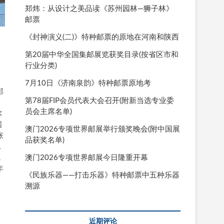
郑炜：从设计之美品读《苏州园林—狮子林》
邮票
《封神演义(二)》特种邮票的原地在河南和陕西
第20届中华全国集邮展览获奖目录(按省区市和
行业分类)
7月10日《济南泉韵》特种邮票原地考
邮
第78届FIP会员代表大会召开(附新当选专业委
中
员会主席名单)
尔
国
澳门2026专项世界邮展举行颁奖晚会(附中国展
张
品获奖名单)
现
澳门2026专项世界邮展今日隆重开幕
，
年
《民族乐器——打击乐器》特种邮票中五种乐器
溯源
近期评论