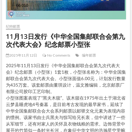
纪特邮票
11月13日发行《中华全国集邮联合会第九
次代表大会》纪念邮票小型张
2025年11月12日
No Comments
编年邮票
2025年11月13日发行《中华全国集邮联合会第九次代表大
会》纪念邮票（小型张）1套1枚，小型张名称为：中华全国集
邮联合会第九次代表大会。小型张面值6.00元，计划发行数量
为435万套。该套邮票由董琪设计，温文雅编辑，北京邮票厂
有限公司胶印工艺印制。
小型张图案表现了“黑夫木牍”。该木牍在1975年出土于湖北省
云梦县睡虎地4号秦墓，是目前考古发现的最早家书，延续了
中华全国集邮联合会大会系列邮票以邮驿文化元素为表现内容
的惯例。该家书由士兵黑夫与惊写给兄长衷，信中讲述了一些
从军细节，还有对家人的关怀及衣物钱粮的需求。边饰背景中
展开的竹简似一条时光长河，在象征中华文明的浩瀚星空里蜿