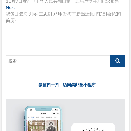
post:
11月9日发行《中华人民共和国第十五届运动会》纪念邮票
章
Next
Next
导
post:
祝贺曲云海 刘冬 王志刚 郑炜 孙海平新当选集邮联副会长(附
简历)
航
↓ 微信扫一扫，访问集邮圈小程序