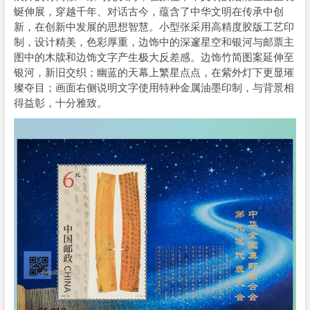
蜒伸展，穿越千年、对话古今，蕴含了中华文明在传承中创
新，在创新中发展的思想智慧。小型张采用高精度胶版工艺印
制，设计精美，色彩厚重，边饰中的深邃星空和银河与邮票主
图中的木牍和边饰文字产生极大反差感。边饰竹简图案延伸至
银河，新旧交织；幽蓝的天幕上繁星点点，在紫外灯下更显璀
璨夺目；画面右侧说明文字使用特种金属油墨印制，与背景相
得益彰，十分雅致。