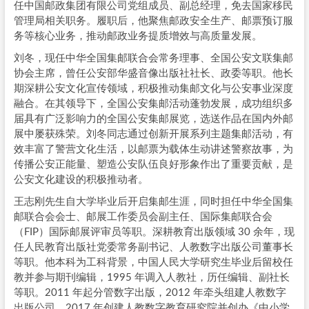
任中国邮政集团有限公司党组成员、副总经理，免去国家移民
管理局相关职务。履职后，他聚焦邮政安全生产、邮票预订服
务等核心业务，推动邮政业务提质增效与高质量发展。
刘冬，现任中华全国集邮联合会常务理事、全国公安文联集邮
协会主席，曾任公安部华盛音像出版社社长、政委等职。他长
期深耕公安文化宣传领域，积极推动集邮文化与公安事业深度
融合。在其领导下，全国公安集邮活动蓬勃发展，成功组织多
届具有广泛影响力的全国公安集邮展览，选送作品在国内外邮
展中屡获殊荣。刘冬同志通过创新开展系列主题集邮活动，有
效丰富了警营文化生活，以邮票为载体生动讲述警察故事，为
传播公安正能量、塑造公安队伍良好形象作出了重要贡献，是
公安文化建设的积极推动者。
王志刚先生自大学毕业后开启集邮生涯，同时担任中华全国集
邮联合会会士、邮展工作委员会副主任、国际集邮联合会
（FIP）国际邮展评审员等职。深耕教育出版领域 30 余年，现
任人民教育出版社党委常务副书记、人教数字出版公司董事长
等职。他本科为工科背景，中国人民大学研究生毕业后留校任
教并参与期刊编辑，1995 年调入人教社，历任编辑、副社长
等职。2011 年起分管数字出版，2012 年牵头组建人教数字
出版公司，2017 年创建人教数字教育研究院并创办《中小学