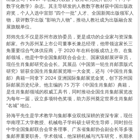
数字化教学》杂志。其主导研发的人教数字教材获中国出版政
府奖，个人入选中宣部 “四个一批” 人才、全国新闻出版领军人
物，获评数字出版 “影响力人物”，推动人教社成为出版融合发
展旗舰单位。
郑炜先生不仅是苏州市政协委员，更是成功的企业家与资深集
邮家。作为苏州某上市公司董事长兼总经理，他带领这家长三
角重要综合气体供应商，于 2020 年在科创板成功上市。在集
邮领域，他是中华全国集邮联合会会士、国家级邮展评审员，
现任生肖集邮研究会会长。其展品《中国第一轮生肖邮票版式
研究》斩获全国生肖集邮展览唯一大金奖，还与《中国生肖集
邮》典籍一同拿下 2024 亚洲国际集邮展览金奖，创下苏州国
际邮展历史纪录。他主编的 75 万字《中国生肖集邮》典籍，
是生肖集邮领域的权威工具书，同时推动全国生肖集邮展览改
为每年一届，设立多项特色奖项，助力苏州奠定世界生肖集邮
“名城” 地位。
孙海平先生是学术教学与集邮事业双线深耕的资深专家，现任
华南理工大学教授、机械电子学科硕士研究生导师，同时担任
中华全国集邮联合会常务理事、广东省集邮协会副会长等多项
集邮界重要职务。学术领域，他深耕机械与汽车研究，长期承