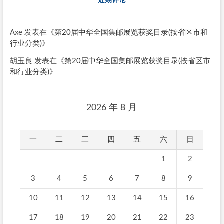
Axe
发表在《
第20届中华全国集邮展览获奖目录(按省区市和
行业分类)
》
胡玉良
发表在《
第20届中华全国集邮展览获奖目录(按省区市
和行业分类)
》
2026 年 8 月
一
二
三
四
五
六
日
1
2
3
4
5
6
7
8
9
10
11
12
13
14
15
16
17
18
19
20
21
22
23