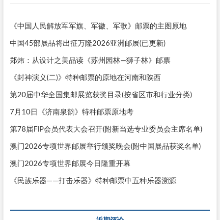
《中国人民解放军军旗、军徽、军歌》邮票的主图原地
中国45部展品将出征万隆2026亚洲邮展(已更新)
郑炜：从设计之美品读《苏州园林—狮子林》邮票
《封神演义(二)》特种邮票的原地在河南和陕西
第20届中华全国集邮展览获奖目录(按省区市和行业分类)
7月10日《济南泉韵》特种邮票原地考
第78届FIP会员代表大会召开(附新当选专业委员会主席名单)
澳门2026专项世界邮展举行颁奖晚会(附中国展品获奖名单)
澳门2026专项世界邮展今日隆重开幕
《民族乐器——打击乐器》特种邮票中五种乐器溯源
近期评论