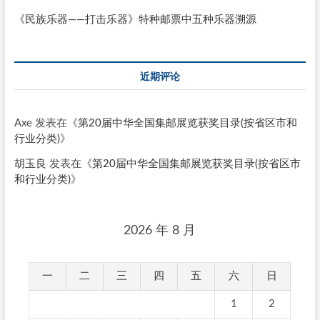
《民族乐器——打击乐器》特种邮票中五种乐器溯源
近期评论
Axe
发表在《
第20届中华全国集邮展览获奖目录(按省区市和
行业分类)
》
胡玉良
发表在《
第20届中华全国集邮展览获奖目录(按省区市
和行业分类)
》
2026 年 8 月
一
二
三
四
五
六
日
1
2