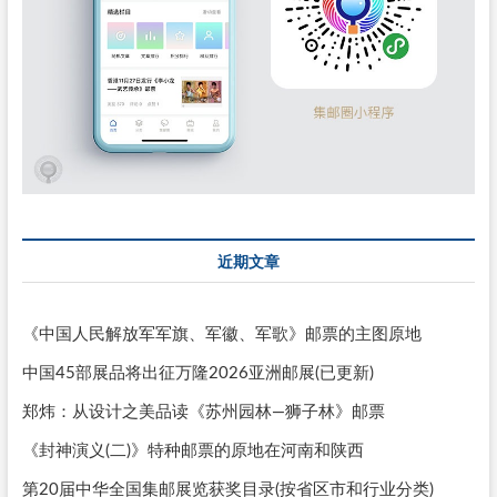
近期文章
《中国人民解放军军旗、军徽、军歌》邮票的主图原地
中国45部展品将出征万隆2026亚洲邮展(已更新)
郑炜：从设计之美品读《苏州园林—狮子林》邮票
《封神演义(二)》特种邮票的原地在河南和陕西
第20届中华全国集邮展览获奖目录(按省区市和行业分类)