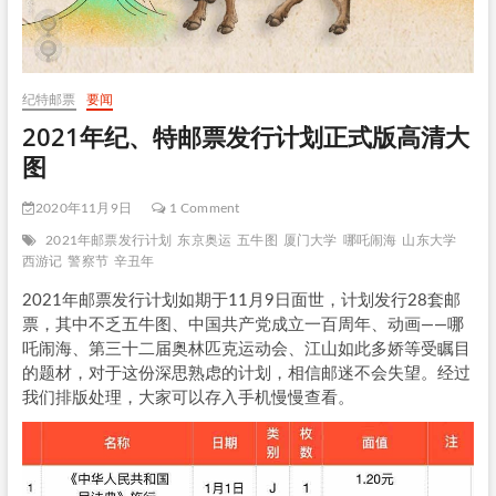
纪特邮票
要闻
2021年纪、特邮票发行计划正式版高清大
图
2020年11月9日
1 Comment
2021年邮票发行计划
东京奥运
五牛图
厦门大学
哪吒闹海
山东大学
西游记
警察节
辛丑年
2021年邮票发行计划如期于11月9日面世，计划发行28套邮
票，其中不乏五牛图、中国共产党成立一百周年、动画——哪
吒闹海、第三十二届奥林匹克运动会、江山如此多娇等受瞩目
的题材，对于这份深思熟虑的计划，相信邮迷不会失望。经过
我们排版处理，大家可以存入手机慢慢查看。