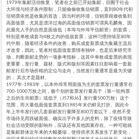
1979年集邮活动恢复，笔者在之前已开始集邮，但囿于社会
大环境与经济条件限制，只能偷偷收集信销票，直到80年代初
信销票依然是收集的首选，因当时的环境，信销票很难收集到
高面值票，尤其是漂洋过海的高面值信销票可谓凤毛麟角。因
此最先入手的自然是面值低（本埠与外埠平信邮资）的套票，
特别是单枚成套与4枚之内的低值套票，这种习惯持续至80年
代中期，随着经济条件的改善，购买成套新票成为集藏主流后
才改变，因此，笔者对低面值套票情有独钟，也是后来研究市
场，判断新邮走势的一项参考指标，这其中单枚成套票的表现
更重要，发行量、题材、版式和版别等因素往往影响着一套新
邮发行后市场价格的定位与走向，当然发行量通常是最为关键
的， 其次才是题材。
1977年-1983年，以本外埠常用面值为主的套票发行量通常在
700-1000万枚之间，极个别的套票发行量高于（第一轮狗票
之后的生肖邮票）或低于（J57和J6】发行量500万枚）这个
范围，而大量低面值套票直到1985年末仍鲜见打折。因此今
年上半年发行的几套新邮发行量降至800万套以下，依然不受
市场待见而跌破面值。确实出乎许多人的意料，除了疫情导致
社会活动受限的影响外，应该还有其他因素存在。一种可能就
是集邮群体近年来的大幅萎缩，使得供求关系发生了新变化，