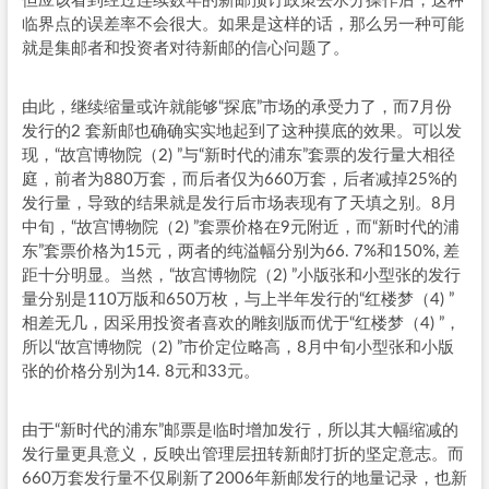
但应该看到经过连续数年的新邮预订政策去水分操作后，这种
临界点的误差率不会很大。如果是这样的话，那么另一种可能
就是集邮者和投资者对待新邮的信心问题了。
由此，继续缩量或许就能够“探底”市场的承受力了，而7月份
发行的2 套新邮也确确实实地起到了这种摸底的效果。可以发
现，“故宫博物院（2) ”与“新时代的浦东”套票的发行量大相径
庭，前者为880万套，而后者仅为660万套，后者减掉25%的
发行量，导致的结果就是发行后市场表现有了天填之别。8月
中旬，“故宫博物院（2) ”套票价格在9元附近，而“新时代的浦
东”套票价格为15元，两者的纯溢幅分别为66. 7%和150%, 差
距十分明显。当然，“故宫博物院（2) ”小版张和小型张的发行
量分别是110万版和650万枚，与上半年发行的“红楼梦（4) ”
相差无几，因采用投资者喜欢的雕刻版而优于“红楼梦（4) ”，
所以“故宫博物院（2) ”市价定位略高，8月中旬小型张和小版
张的价格分别为14. 8元和33元。
由于“新时代的浦东”邮票是临时增加发行，所以其大幅缩减的
发行量更具意义，反映出管理层扭转新邮打折的坚定意志。而
660万套发行量不仅刷新了2006年新邮发行的地量记录，也新