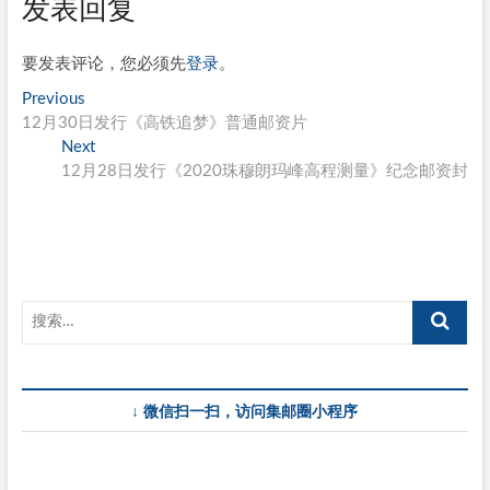
发表回复
要发表评论，您必须先
登录
。
文
Previous
Previous
post:
12月30日发行《高铁追梦》普通邮资片
章
Next
Next
导
post:
12月28日发行《2020珠穆朗玛峰高程测量》纪念邮资封
航
↓ 微信扫一扫，访问集邮圈小程序