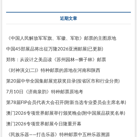
近期文章
《中国人民解放军军旗、军徽、军歌》邮票的主图原地
中国45部展品将出征万隆2026亚洲邮展(已更新)
郑炜：从设计之美品读《苏州园林—狮子林》邮票
《封神演义(二)》特种邮票的原地在河南和陕西
第20届中华全国集邮展览获奖目录(按省区市和行业分类)
7月10日《济南泉韵》特种邮票原地考
第78届FIP会员代表大会召开(附新当选专业委员会主席名单)
澳门2026专项世界邮展举行颁奖晚会(附中国展品获奖名单)
澳门2026专项世界邮展今日隆重开幕
《民族乐器——打击乐器》特种邮票中五种乐器溯源