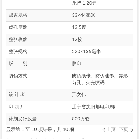
施行 1.20元
邮票规格
33×44毫米
齿孔度数
13.5度
整张枚数
12枚
整张规格
220×135毫米
版 别
胶印
防伪方式
防伪纸张、防伪油墨、异形
齿孔、荧光喷码
设 计 者
邢文伟
印 制 厂
辽宁省沈阳邮电印刷厂
计划发行数量
800万套
显示第 1 至 10 项结果，共 10 项
上页
下页