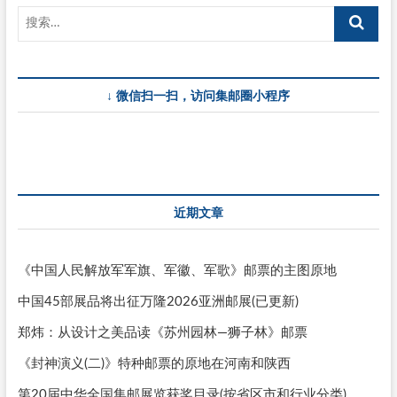
↓ 微信扫一扫，访问集邮圈小程序
近期文章
《中国人民解放军军旗、军徽、军歌》邮票的主图原地
中国45部展品将出征万隆2026亚洲邮展(已更新)
郑炜：从设计之美品读《苏州园林—狮子林》邮票
《封神演义(二)》特种邮票的原地在河南和陕西
第20届中华全国集邮展览获奖目录(按省区市和行业分类)